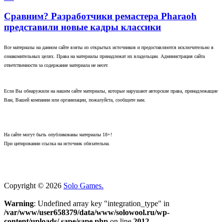
Сравним? Разработчики ремастера Pharaoh
представили новые кадры классики
Все материалы на данном сайте взяты из открытых источников и предоставляются исключительно в
ознакомительных целях. Права на материалы принадлежат их владельцам. Администрация сайта
ответственности за содержание материала не несет.
Если Вы обнаружили на нашем сайте материалы, которые нарушают авторские права, принадлежащие
Вам, Вашей компании или организации, пожалуйста, сообщите нам.
На сайте могут быть опубликованы материалы 18+!
При цитировании ссылка на источник обязательна.
Copyright © 2026
Solo Games.
Warning
: Undefined array key "integration_type" in
/var/www/user658379/data/www/solowool.ru/wp-
content/uploads/.sape/sape.php
on line
2012