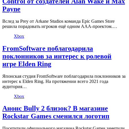
Control от создателей Alan Wake и Max
Payne
Вслед за Prey от Arkane Studios команда Epic Games Store
решила порадовать игроков ещё одним AAA-проектом.…
Xbox
FromSoftware поблагодарила
поклонников за интерес к ролевой
игре Elden Ring
Японская студия FromSoftware поблагодарила поклонников за
интерес к Elden Ring. На протяжении всего 2021 года
аудитория…
Xbox
Анонс Bully 2 близок? В магазине
Rockstar Games сменился логотип
Посетители официального магазина Rockstar Games заметили