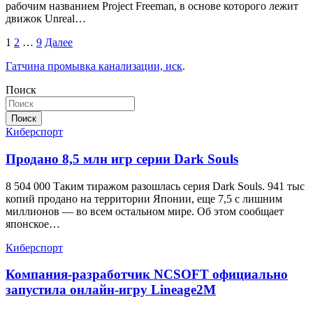
рабочим названием Project Freeman, в основе которого лежит
движок Unreal…
Пагинация
1
2
…
9
Далее
записей
Гатчина промывка канализации, иск
.
Поиск
Поиск
Киберспорт
Продано 8,5 млн игр серии Dark Souls
8 504 000 Таким тиражом разошлась серия Dark Souls. 941 тыс
копий продано на территории Японии, еще 7,5 с лишним
миллионов — во всем остальном мире. Об этом сообщает
японское…
Киберспорт
Компания-разработчик NCSOFT официально
запустила онлайн-игру Lineage2M