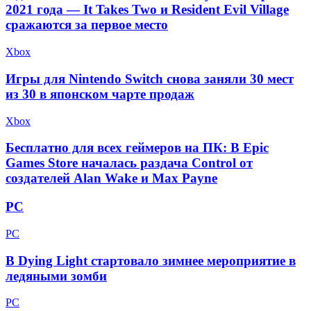
2021 года — It Takes Two и Resident Evil Village
сражаются за первое место
Xbox
Игры для Nintendo Switch снова заняли 30 мест
из 30 в японском чарте продаж
Xbox
Бесплатно для всех геймеров на ПК: В Epic
Games Store началась раздача Control от
создателей Alan Wake и Max Payne
PC
PC
В Dying Light стартовало зимнее мероприятие в
ледяными зомби
PC