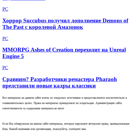
PC
Хоррор Succubus получил дополнение Demons of
The Past с королевой Амазонок
PC
MMORPG Ashes of Creation переходит на Unreal
Engine 5
PC
Сравним? Разработчики ремастера Pharaoh
представили новые кадры классики
Все материалы на данном сайте взяты из открытых источников и предоставляются исключительно в
ознакомительных целях. Права на материалы принадлежат их владельцам. Администрация сайта
ответственности за содержание материала не несет.
Если Вы обнаружили на нашем сайте материалы, которые нарушают авторские права, принадлежащие
Вам, Вашей компании или организации, пожалуйста, сообщите нам.