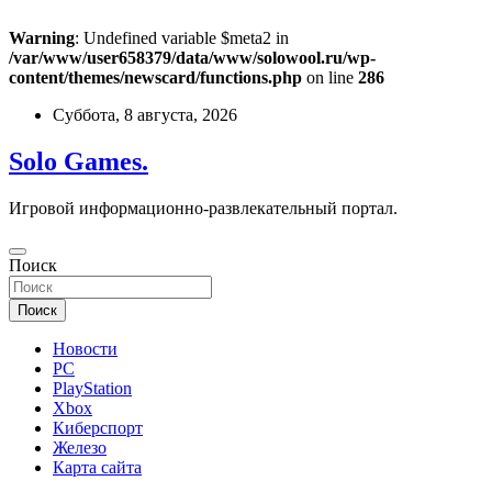
Warning
: Undefined variable $meta2 in
/var/www/user658379/data/www/solowool.ru/wp-
content/themes/newscard/functions.php
on line
286
Перейти
Суббота, 8 августа, 2026
к
содержимому
Solo Games.
Игровой информационно-развлекательный портал.
Поиск
Поиск
Новости
PC
PlayStation
Xbox
Киберспорт
Железо
Карта сайта