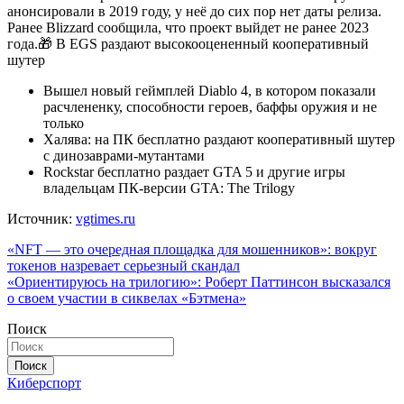
анонсировали в 2019 году, у неё до сих пор нет даты релиза.
Ранее Blizzard сообщила, что проект выйдет не ранее 2023
года.🎁 В EGS раздают высокооцененный кооперативный
шутер
Вышел новый геймплей Diablo 4, в котором показали
расчлененку, способности героев, баффы оружия и не
только
Халява: на ПК бесплатно раздают кооперативный шутер
с динозаврами-мутантами
Rockstar бесплатно раздает GTA 5 и другие игры
владельцам ПК-версии GTA: The Trilogy
Источник:
vgtimes.ru
Навигация
«NFT — это очередная площадка для мошенников»: вокруг
токенов назревает серьезный скандал
по
«Ориентируюсь на трилогию»: Роберт Паттинсон высказался
записям
о своем участии в сиквелах «Бэтмена»
Поиск
Поиск
Киберспорт