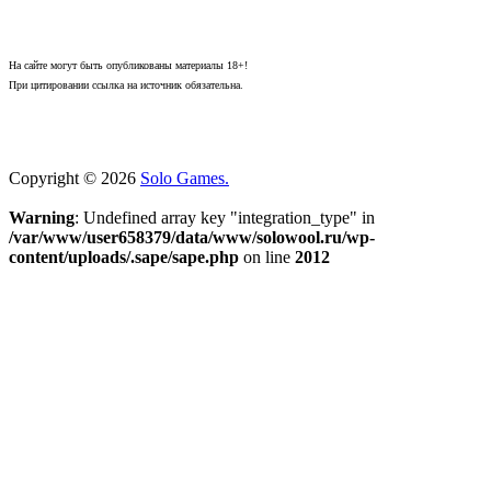
На сайте могут быть опубликованы материалы 18+!
При цитировании ссылка на источник обязательна.
Copyright © 2026
Solo Games.
Warning
: Undefined array key "integration_type" in
/var/www/user658379/data/www/solowool.ru/wp-
content/uploads/.sape/sape.php
on line
2012