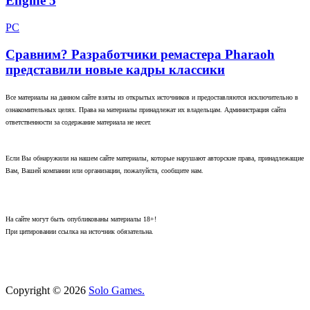
Engine 5
PC
Сравним? Разработчики ремастера Pharaoh
представили новые кадры классики
Все материалы на данном сайте взяты из открытых источников и предоставляются исключительно в
ознакомительных целях. Права на материалы принадлежат их владельцам. Администрация сайта
ответственности за содержание материала не несет.
Если Вы обнаружили на нашем сайте материалы, которые нарушают авторские права, принадлежащие
Вам, Вашей компании или организации, пожалуйста, сообщите нам.
На сайте могут быть опубликованы материалы 18+!
При цитировании ссылка на источник обязательна.
Copyright © 2026
Solo Games.