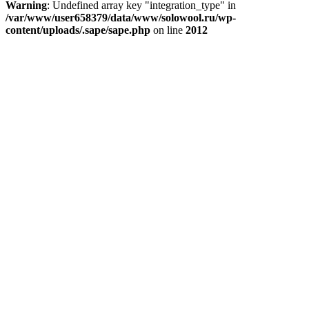
Warning
: Undefined array key "integration_type" in
/var/www/user658379/data/www/solowool.ru/wp-
content/uploads/.sape/sape.php
on line
2012