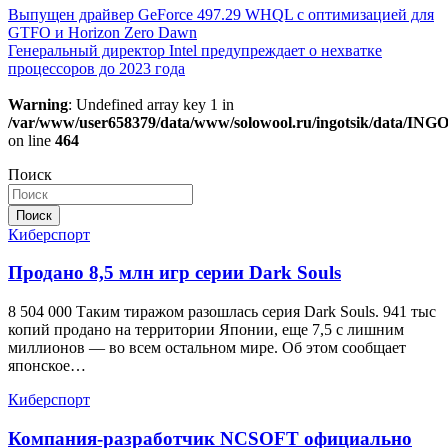
Навигация
Выпущен драйвер GeForce 497.29 WHQL с оптимизацией для
GTFO и Horizon Zero Dawn
по
Генеральный директор Intel предупреждает о нехватке
записям
процессоров до 2023 года
Warning
: Undefined array key 1 in
/var/www/user658379/data/www/solowool.ru/ingotsik/data/IN
on line
464
Поиск
Поиск
Киберспорт
Продано 8,5 млн игр серии Dark Souls
8 504 000 Таким тиражом разошлась серия Dark Souls. 941 тыс
копий продано на территории Японии, еще 7,5 с лишним
миллионов — во всем остальном мире. Об этом сообщает
японское…
Киберспорт
Компания-разработчик NCSOFT официально