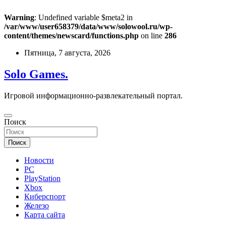
Warning
: Undefined variable $meta2 in
/var/www/user658379/data/www/solowool.ru/wp-
content/themes/newscard/functions.php
on line
286
Перейти
Пятница, 7 августа, 2026
к
содержимому
Solo Games.
Игровой информационно-развлекательный портал.
Поиск
Поиск
Новости
PC
PlayStation
Xbox
Киберспорт
Железо
Карта сайта